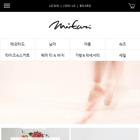
LOGIN
JOIN US
BOARD
레오타드
남자
아동
슈즈
타이즈&스커트
워머 티 & 바지
가방&악세서리
세일