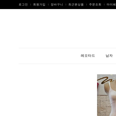
로그인
회원가입
장바구니
최근본상품
주문조회
마이페
레오타드
남자