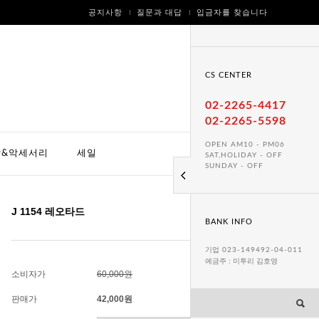
공지사항
질문과 대답
입금자를 찾습니다
CS CENTER
02-2265-4417
02-2265-5598
OPEN AM10 - PM06
방&악세서리
세일
SAT,HOLIDAY - OFF
SUNDAY - OFF
J 1154 레오타드
BANK INFO
기업
023-149492-04-011
예금주 : 미투리 김호영
소비자가
60,000원
판매가
42,000
원