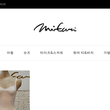
이지
아동
슈즈
타이즈&스커트
워머 티&바지
가