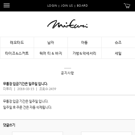
LOGIN
JOIN US
BOARD
레오타드
남자
아동
슈즈
타이즈&스커트
워머 티 & 바지
가방&악세서리
세일
공지사항
무통장 입금기간은 일주일 입니다.
미투리
|
2018-03-15
|
조회수 2459
무통장 입금 기간은 일주일 입니다.
일주일 후 주문 건은 자동 삭제됩니다.
댓글쓰기